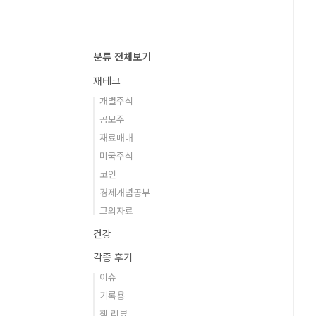
분류 전체보기
재테크
개별주식
공모주
재료매매
미국주식
코인
경제개념공부
그외자료
건강
각종 후기
이슈
기록용
책 리뷰