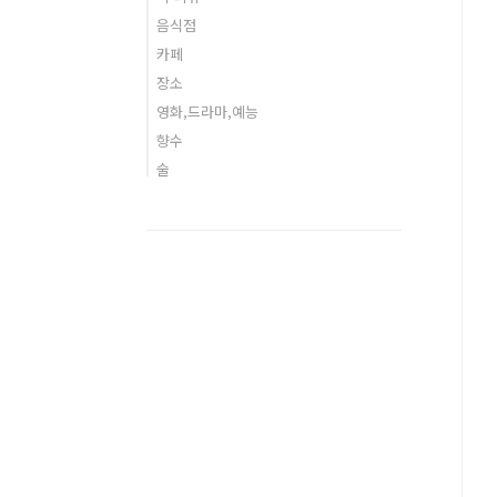
음식점
카페
장소
영화,드라마,예능
향수
술