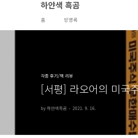
하얀색 흑곰
본문 바로가기
홈
방명록
각종 후기/책 리뷰
[서평] 라오어의 미국
by 하얀색흑곰
2021. 9. 16.