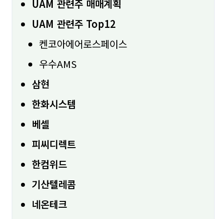
UAM 관련주 매매계획
UAM 관련주 Top12
켄코아에어로스페이스
우수AMS
삼현
한화시스템
베셀
피씨디렉트
한컴위드
기산텔레콤
네온테크