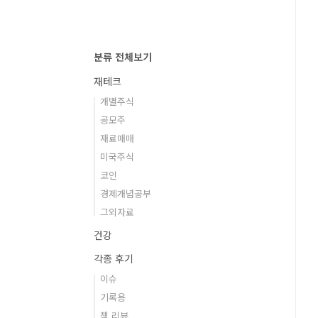
분류 전체보기
재테크
개별주식
공모주
재료매매
미국주식
코인
경제개념공부
그외자료
건강
각종 후기
이슈
기록용
책 리뷰