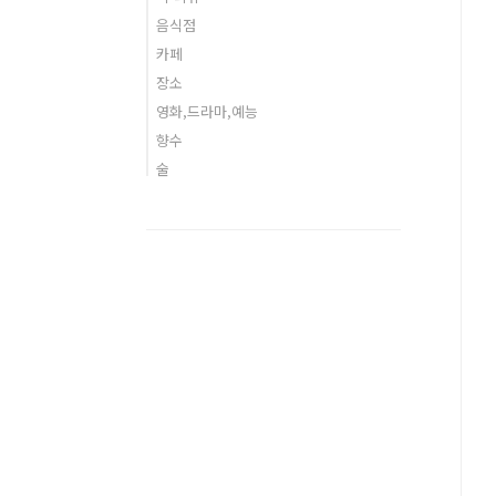
음식점
카페
장소
영화,드라마,예능
향수
술