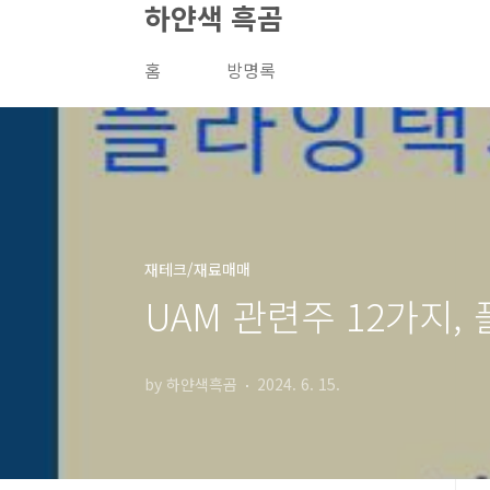
하얀색 흑곰
본문 바로가기
홈
방명록
재테크/재료매매
UAM 관련주 12가지,
by 하얀색흑곰
2024. 6. 15.