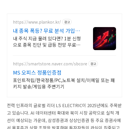
https://www.plankor.kr/
광고
내 종목 폭등? 무료 분석 가입즉
시 무료리포트 100%
내 주식 지금 물려 있다면? 1분 신청
으로 종목 진단 및 급등 전망 무료 분
석!
https://smartstore.naver.com/sbcore
광고
MS 오피스 정품인증점
포인트적립/한국정품/PC,노트북 설치/이메일 또는 패
키지 발송/게임용 주변기기
전력 인프라의 글로벌 리더 LS ELECTRIC이 2025년에도 주목받
고 있습니다. AI 데이터센터 확대와 북미 시장 공략으로 실적 개
선이 예상되는 가운데, 삼성증권과 상상인증권 등 주요 증권사에
서 목표주가 상향 조정을 발표하며 투자자들의 관심이 집중되고