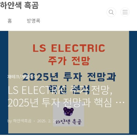
하얀색 흑곰
본문 바로가기
홈
방명록
재테크/개별주식
LS ELECTRIC 주가 전망,
2025년 투자 전망과 핵심 분
석
by 하얀색흑곰
2025. 2. 23.