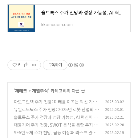
솔트룩스 주가 전망과 성장 가능성, AI 혁신이 이끄는 미래
kkomccom.com
5
구독하기
'
재테크
>
개별주식
' 카테고리의 다른 글
아모그린텍 주가 전망: 미래를 이끄는 혁신 기업
2025.03.02
의 모든 것
유일로보틱스 주가 전망: 2025년 로봇 산업의 미
2025.03.01
(0)
래를 선도할 기업
솔트룩스 주가 전망과 성장 가능성, AI 혁신이 이
2025.02.21
(0)
끄는 미래
대동기어 주가 전망, SWOT 분석을 통한 투자 포
2025.02.20
(2)
인트 정리
SFA반도체 주가 전망, 급등 예상과 리스크 관리
2025.02.19
(1)