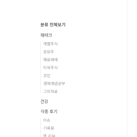
분류 전체보기
재테크
개별주식
공모주
재료매매
미국주식
코인
경제개념공부
그외자료
건강
각종 후기
이슈
기록용
책 리뷰