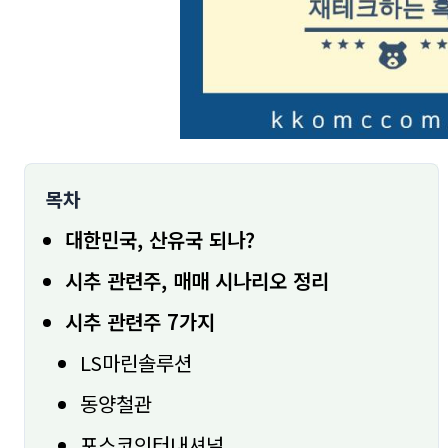
목차
대한민국, 산유국 되나?
시추 관련주, 매매 시나리오 정리
시추 관련주 7가지
LS마린솔루션
동양철관
포스코인터내셔널