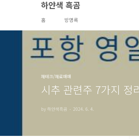
하얀색 흑곰
본문 바로가기
홈
방명록
재테크/재료매매
시추 관련주 7가지 정리
by 하얀색흑곰
2024. 6. 4.