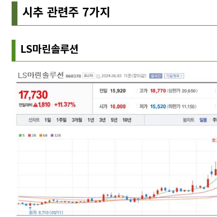
시추 관련주 7가지
LS마린솔루션