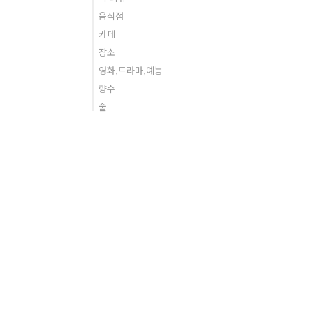
음식점
카페
장소
영화,드라마,예능
향수
술