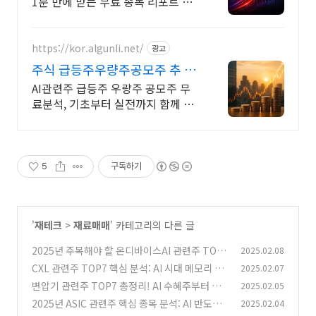
1분 만에 받는 무료 종목 리포트 신
청하기
https://kor.algunli.net/
광고
주식 급등주우량주공모주 추 지
금 안보면 늦어요
AI관련주 급등주 우량주 공모주 무
료분석, 기초부터 실전까지 함께 주
식 무료 교육 제공, 우량주 무료 정보
제공, 처음부터 실전까지 같이합니
다
5
구독하기
'
재테크
>
재료매매
' 카테고리의 다른 글
2025년 주목해야 할 온디바이스AI 관련주 TOP
2025.02.08
7: 투자 전략과 전망
CXL 관련주 TOP7 핵심 분석: AI 시대 메모리 혁
2025.02.07
(0)
명의 주역들
변압기 관련주 TOP7 총정리! AI 수혜주부터 글
2025.02.05
(0)
로벌 강자까지
2025년 ASIC 관련주 핵심 종목 분석: AI 반도체
2025.02.04
(1)