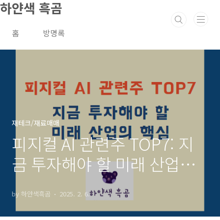
하얀색 흑곰
본문 바로가기
홈
방명록
재테크/재료매매
피지컬 AI 관련주 TOP7: 지
금 투자해야 할 미래 산업의
핵심
by 하얀색흑곰
2025. 2. 6.