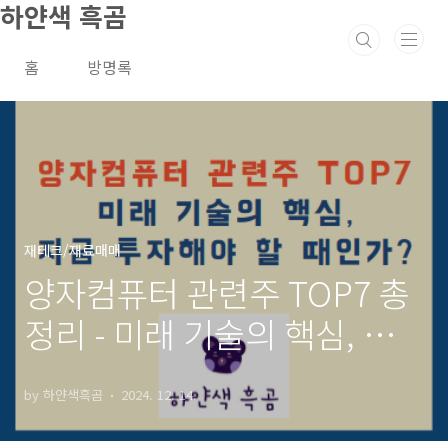
하얀색 흑곰
본문 바로가기
홈
방명록
재테크/재료매매
양자컴퓨터 관련주 TOP7 총
정리 - 미래 기술의 핵심, 지
금 투자해야 할 때인가?
by 하얀색흑곰
2024. 12. 14.