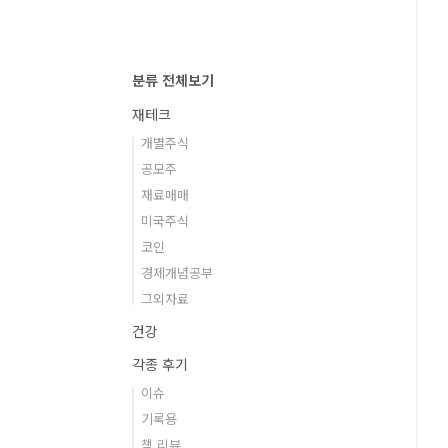
분류 전체보기
재테크
개별주식
공모주
재료매매
미국주식
코인
경제개념공부
그외자료
건강
각종 후기
이슈
기록용
책 리뷰