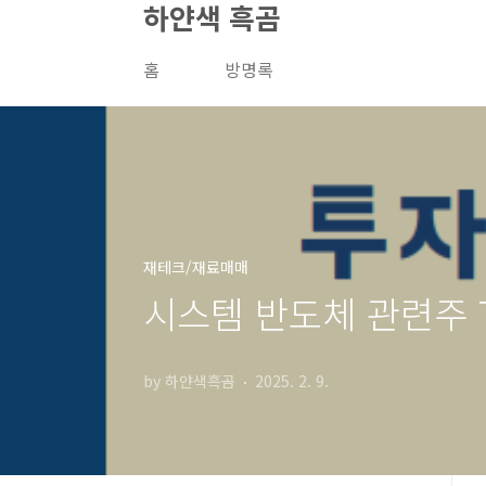
하얀색 흑곰
본문 바로가기
홈
방명록
재테크/재료매매
시스템 반도체 관련주 T
by 하얀색흑곰
2025. 2. 9.