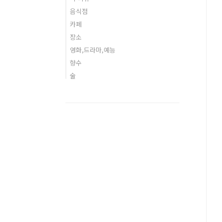
음식점
카페
장소
영화,드라마,예능
향수
술