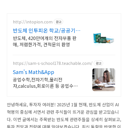
http://intopion.com
광고
반도체 인투피온 학교/공공기관
후불구매환영
반도체, 420만여개의 전자부품 판
매, 저렴한가격, 견적문의 환영
https://sam-s-school178.teachable.com/
광고
Sam's Math&App
공업수학,전자기학,물리전
자,calculus,회로이론 등 공업수학,
전자기학,회로이론,물리전자,반도체
공학,Calulus모두 합니다
안녕하세요, 투자자 여러분! 2025년 1월 현재, 반도체 산업이 AI
혁명의 중심에 서면서 관련 주식들이 뜨거운 관심을 받고
있습니
다. 이번 글에서는 주목받는 반도체 관련주들을 상세히 살펴보고,
투자 전망과 전략에 대해 알아보겠습니다. 최신 동
향을 반영한 이