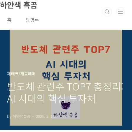
하얀색 흑곰
본문 바로가기
홈
방명록
재테크/재료매매
반도체 관련주 TOP7 총정리:
AI 시대의 핵심 투자처
by 하얀색흑곰
2025. 1. 13.