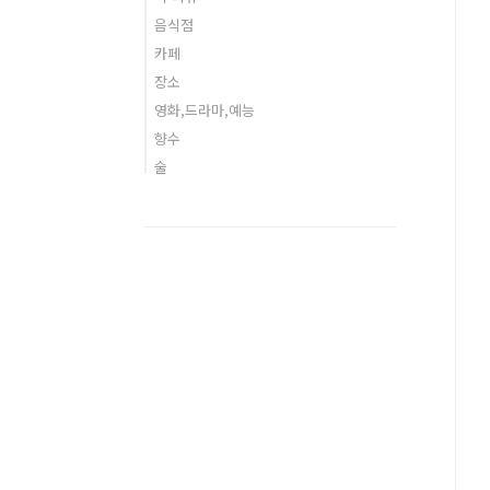
음식점
카페
장소
영화,드라마,예능
향수
술