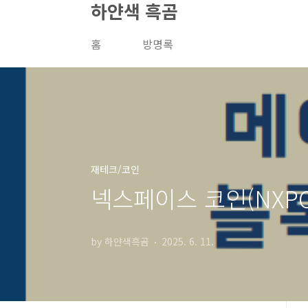
하얀색 흑곰
본문 바로가기
홈
방명록
재테크/코인
넥스페이스 코인(NXP
by 하얀색흑곰
2025. 6. 11.