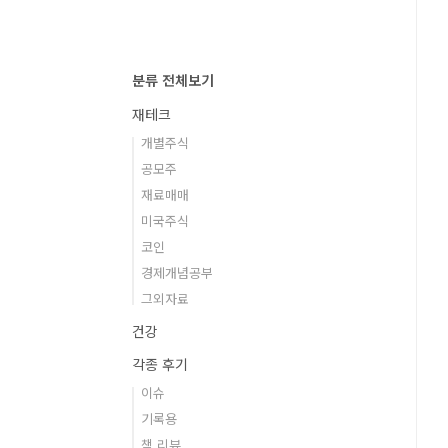
분류 전체보기
재테크
개별주식
공모주
재료매매
미국주식
코인
경제개념공부
그외자료
건강
각종 후기
이슈
기록용
책 리뷰